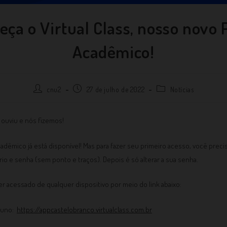
ça o Virtual Class, nosso novo 
Acadêmico!
cnu2
27 de julho de 2022
Notícias
 ouviu e nós fizemos!
adêmico já está disponível! Mas para fazer seu primeiro acesso, você precis
o e senha (sem ponto e traços). Depois é só alterar a sua senha.
r acessado de qualquer dispositivo por meio do link abaixo:
luno:
https://appcastelobranco.virtualclass.com.br