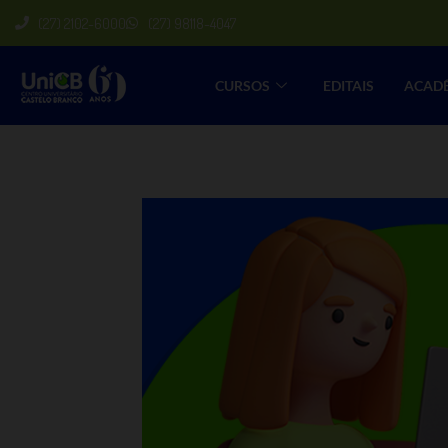
(27) 2102-6000
(27) 98118-4047
CURSOS
EDITAIS
ACAD