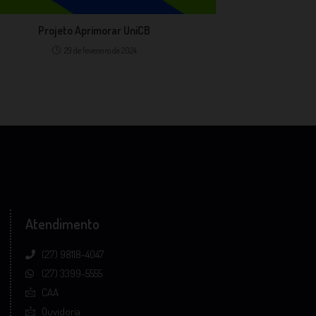
Projeto Aprimorar UniCB
29 de fevereiro de 2024
Atendimento
(27) 98118-4047
(27) 3399-5555
CAA
Ouvidoria