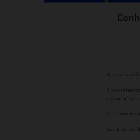
Conhe
Você pediu, a CPA
O novo sistema ac
nos campos usuári
O sistema pode se
Link de Acesso A