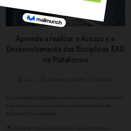
Aprenda a realizar o Acesso e o
Desenvolvimento das Disciplinas EAD
na Plataforma
cnu2
26 de março de 2025
Notícias
O coordenador do NEAD gravou um vídeo explicando de forma clara
e objetiva como funciona o acesso e o desenvolvimento das
disciplinas EAD na plataforma.
É fundamental que os(as) alunos(as) que estão tendo o