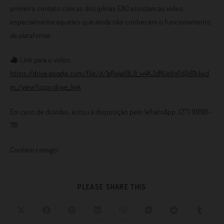
primeiro contato com as disciplinas EAD assistam ao vídeo,
especialmente aqueles que ainda não conhecem o funcionamento
da plataforma.
Link para o vídeo:
https://drive.google.com/file/d/1gRa4al9L9_w4KJdNUpVxFdQi61kIwd
m_/view?usp=drive_link
Em caso de dúvidas, estou à disposição pelo WhatsApp: (27) 99518-
7111.
Contem comigo!
PLEASE SHARE THIS