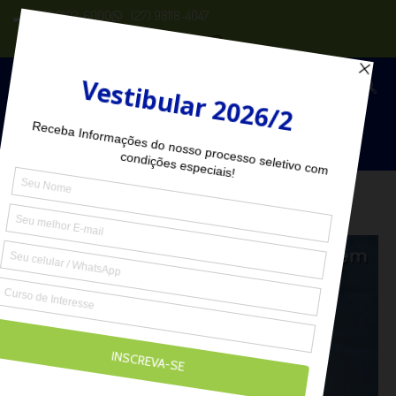
(27) 2102-6000
(27) 98118-4047
Seja Aluno