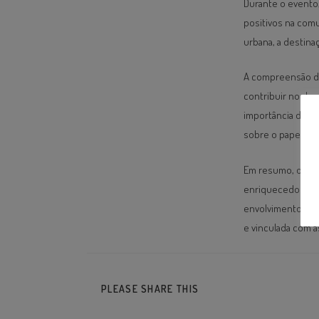
Durante o evento
positivos na comu
urbana, a destinaç
A compreensão do
contribuir no dese
importância do en
sobre o papel do 
Em resumo, o bat
enriquecedor par
envolvimento dos
e vinculada com 
PLEASE SHARE THIS