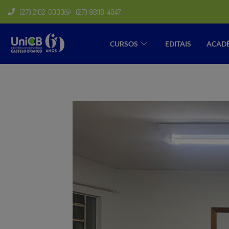
(27) 2102-6000
(27) 98118-4047
CURSOS
EDITAIS
ACAD