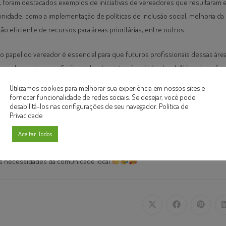
, foram destacados exemplos de iniciativas de vereadores que resultaram 
nidade, como a implementação de políticas de inclusão social, melhoria da 
ão eficiente de recursos para áreas prioritárias, entre outros.
 papel do vereador é essencial para que futuros profissionais dessas ár
nvolvimento e na eficiência da administração pública local. Além disso, foi 
gajamento cívico e da participação ativa na vida política, evidenciando que
Utilizamos cookies para melhorar sua experiência em nossos sites e
vereador é um dos pilares para uma sociedade mais democrática e participat
fornecer funcionalidade de redes sociais. Se desejar, você pode
desabilitá-los nas configurações de seu navegador.
Política de
Privacidade
e-papo entre os alunos do 8º período de Administração e Contabilidade fo
a compreender o papel do vereador na sociedade, reforçando a importânc
Aceitar Todos
 futuros profissionais na construção de uma gestão pública mais transpar
as necessidades da comunidade local.