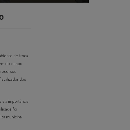
o
mbiente de troca
além do campo
s recursos
iscalizador dos
 e a importância
lidade foi
ica municipal.