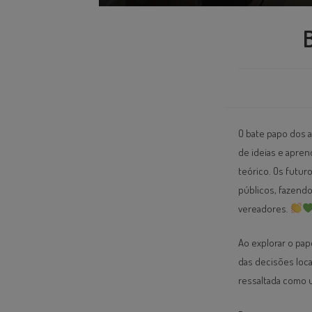
O bate papo dos 
de ideias e apre
teórico. Os futur
públicos, fazendo
vereadores.
Ao explorar o pap
das decisões loca
ressaltada como u