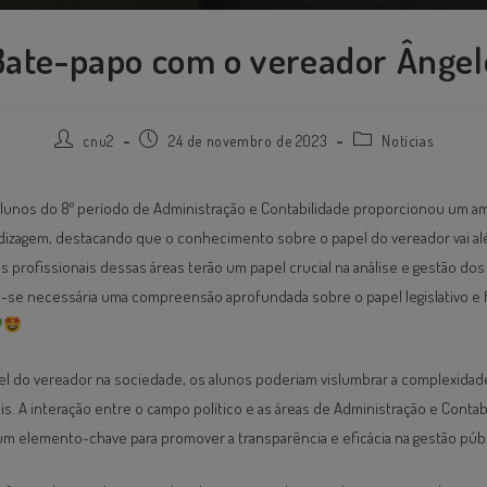
Bate-papo com o vereador Ângel
cnu2
24 de novembro de 2023
Notícias
alunos do 8º período de Administração e Contabilidade proporcionou um a
ndizagem, destacando que o conhecimento sobre o papel do vereador vai 
os profissionais dessas áreas terão um papel crucial na análise e gestão do
-se necessária uma compreensão aprofundada sobre o papel legislativo e f
el do vereador na sociedade, os alunos poderiam vislumbrar a complexidade
is. A interação entre o campo político e as áreas de Administração e Contabi
m elemento-chave para promover a transparência e eficácia na gestão públ