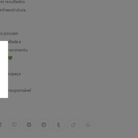
em resultados
infraestrutura
eas possam
ressaltada a
 o conhecimento
iva.
i um espaço
ia do
ente, responsável