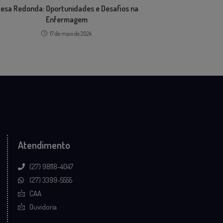
esa Redonda: Oportunidades e Desafios na
Enfermagem
17 de maio de 2024
Atendimento
(27) 98118-4047
(27) 3399-5555
CAA
Ouvidoria