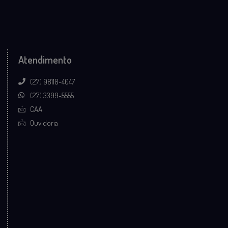
Atendimento
(27) 98118-4047
(27) 3399-5555
CAA
Ouvidoria