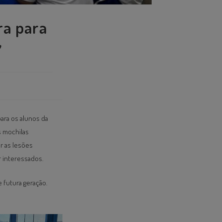
ra para
”
ara os alunos da
s mochilas
r as lesões
 interessados.
e futura geração.