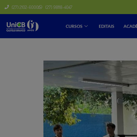
(27) 2102-6000
(27) 98118-4047
CURSOS
EDITAIS
ACAD