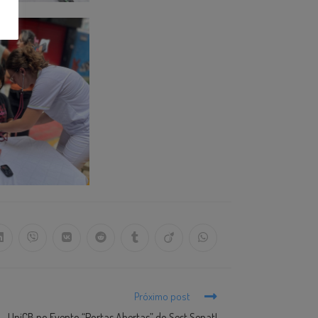
Próximo post
UniCB no Evento “Portas Abertas” do Sest Senat!