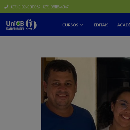
(27) 2102-6000
(27) 98118-4047
CURSOS
EDITAIS
ACAD