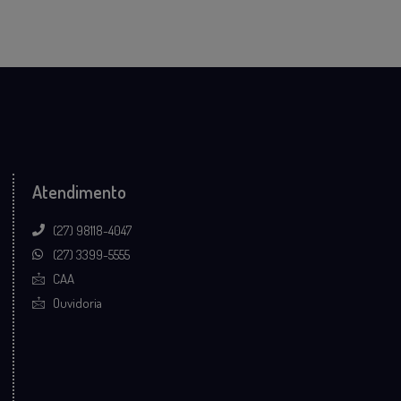
Atendimento
(27) 98118-4047
(27) 3399-5555
CAA
Ouvidoria