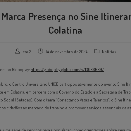
Marca Presença no Sine Itinera
Colatina
cnu2
14 de novembro de 2024
Notícias
gem no Globoplay:
https://globoplay.globo.com/v/13086689/
bro, o Centro Universitário UNICB participou ativamente do evento Sine Itin
te em Colatina, em parceria com o Governo do Estado e a Secretaria de Trab
 Social (Setades). Com o tema “Conectando Vagas e Talentos”, o Sine Iti
o dos cidadãos ao mercado de trabalho e promover serviços essenciais de as
u uma série de serviços para a população, como orientações sobre segur