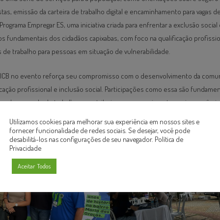
stas, emissão da carteira de trabalho digital e encaminhamento para vagas 
Programa Empregar ES, uma iniciativa criada para enfrentar a exclusão socia
os fundamentais dos cidadãos capixabas, com foco na qualificação profissio
de trabalho para pessoas em situação de vulnerabilidade.
ICB no evento reforça seu compromisso com o desenvolvimento da comu
ficação profissional e inclusão social. Participações como essa são fundamen
os do mercado de trabalho e contribuir para o crescimento socioeconômico
Utilizamos cookies para melhorar sua experiência em nossos sites e
fornecer funcionalidade de redes sociais. Se desejar, você pode
desabilitá-los nas configurações de seu navegador.
Política de
Privacidade
Aceitar Todos