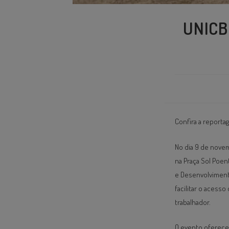
UNICB 
Confira a reporta
No dia 9 de novem
na Praça Sol Poen
e Desenvolvimento
facilitar o acess
trabalhador.
O evento oferece