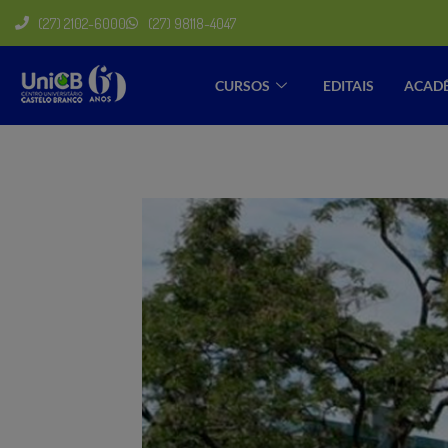
(27) 2102-6000
(27) 98118-4047
CURSOS
EDITAIS
ACAD