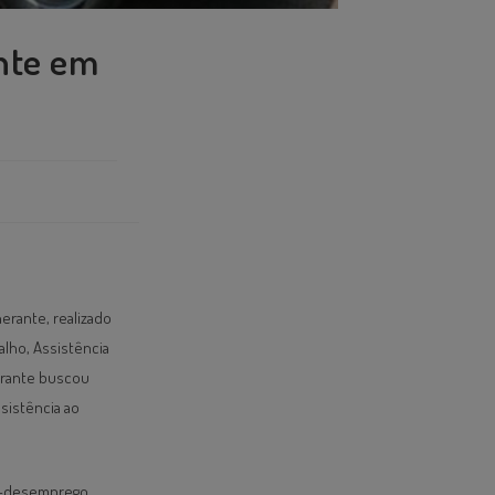
nte em
erante, realizado
alho, Assistência
nerante buscou
sistência ao
o-desemprego,