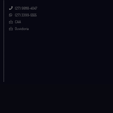
(27) 98118-4047
(27) 3399-5555
CAA
Ouvidoria