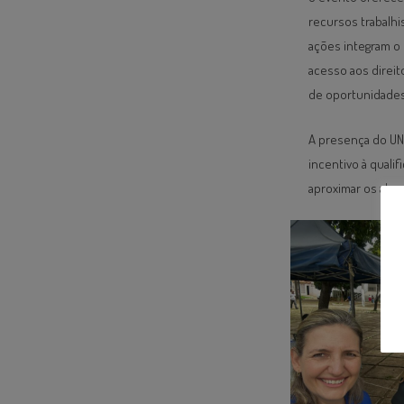
recursos trabalhi
ações integram o 
acesso aos direit
de oportunidades 
A presença do UN
incentivo à quali
aproximar os alun