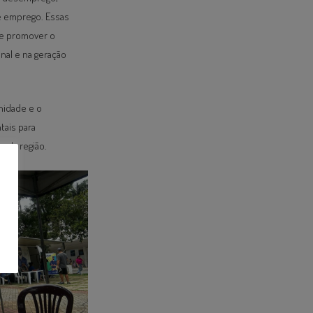
de emprego. Essas
l e promover o
nal e na geração
nidade e o
tais para
 da região.