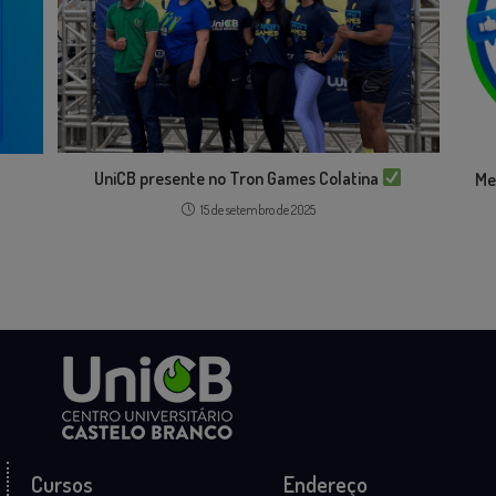
UniCB presente no Tron Games Colatina
Me
15 de setembro de 2025
Cursos
Endereço