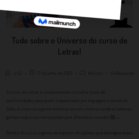
Tudo sobre o Universo do curso de
Letras!
cnu2
17 de julho de 2023
Notícias
/
UniResponde
O curso de Letras é simplesmente incrível e cheio de
oportunidades para quem é apaixonado por linguagem e literatura.
Sabe, é como se a gente entrasse em um universo onde as palavras
ganham vida e nos transportam para diferentes mundos!
Dentro do curso, a gente vai explorar disciplinas que abrangem áreas