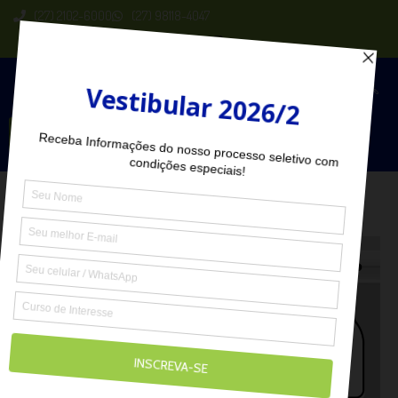
(27) 2102-6000
(27) 98118-4047
Seja Aluno