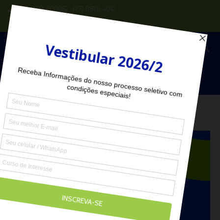
(27) 2102-6000
(27) 98118-4047
Seja Aluno