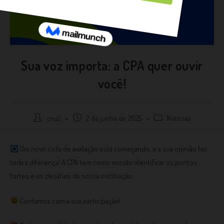
Sua voz importa: a CPA quer ouvir
você!
cnu2
2 de junho de 2025
Notícias
Um novo ciclo de avaliação está começando, e a sua opinião faz
toda a diferença! A CPA tem como missão identificar os pontos
fortes e os desafios da nossa instituição.
Contamos com a sua participação!