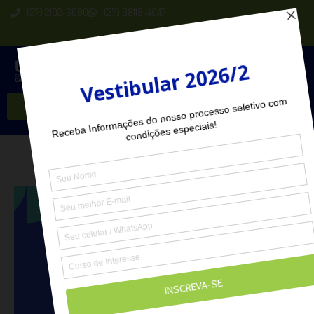
(27) 2102-6000
(27) 98118-4047
Seja Aluno