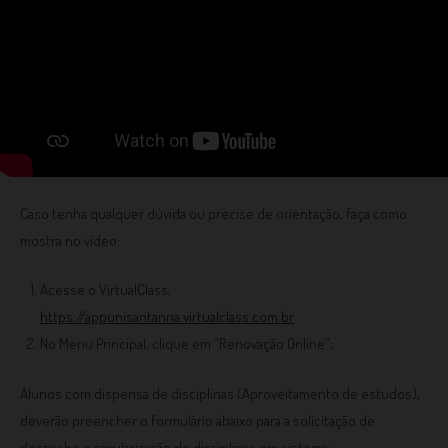
Caso tenha qualquer dúvida ou precise de orientação, faça como
mostra no vídeo:
Acesse o VirtualClass;
https://appunisantanna.virtualclass.com.br
No Menu Principal, clique em “Renovação Online”;
Alunos com dispensa de disciplinas (Aproveitamento de estudos),
deverão preencher o formulário abaixo para a solicitação de
despacho e regularização de disciplinas em sistema: