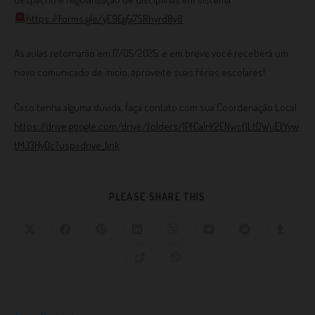
https://forms.gle/yE9Eg5j7SRhyrd8y8
As aulas retornarão em 17/05/2025, e em breve você receberá um
novo comunicado de início, aproveite suas férias escolares!
Caso tenha alguma dúvida, faça contato com sua Coordenação Local
https://drive.google.com/drive/folders/1PfCaInY2ENwcf1LtDWuEfYyw
tMJ3HyOc?usp=drive_link
PLEASE SHARE THIS