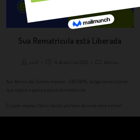
Sua Rematrícula está Liberada
cnu2
14 de abril de 2025
Notícias
Aos Alunos das Turmas ímpares – EAD 100%, se liga nesse tutorial
que explica o passo a passo da rematrícula.
É super simples, fácil e rápido, pra fazer de onde você estiver!