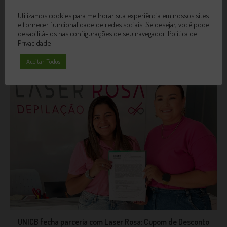
Utilizamos cookies para melhorar sua experiência em nossos sites
e fornecer funcionalidade de redes sociais. Se desejar, você pode
desabilitá-los nas configurações de seu navegador.
Política de
Conheça o Virtual Class, nosso novo Portal Acadêmico!
Privacidade
27 de julho de 2022
Aceitar Todos
UNICB fecha parceria com Laser Rosa: Cupom de Desconto