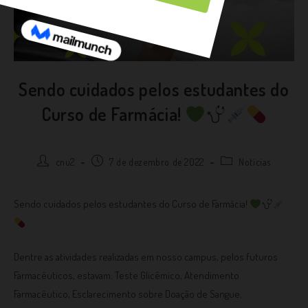
Sendo cuidados pelos estudantes do
Curso de Farmácia!
cnu2
7 de dezembro de 2022
Notícias
Sendo cuidados pelos estudantes do Curso de Farmácia!
Dentre as atividades realizadas em nosso campus, pelos futuros
Farmacêuticos, estavam: Teste Glicêmico, Atendimento
Farmacêutico, Esclarecimento sobre Doação de Sangue,