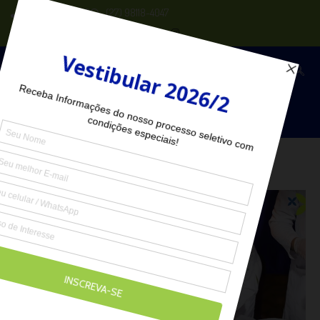
(27) 2102-6000
(27) 98118-4047
Seja Aluno