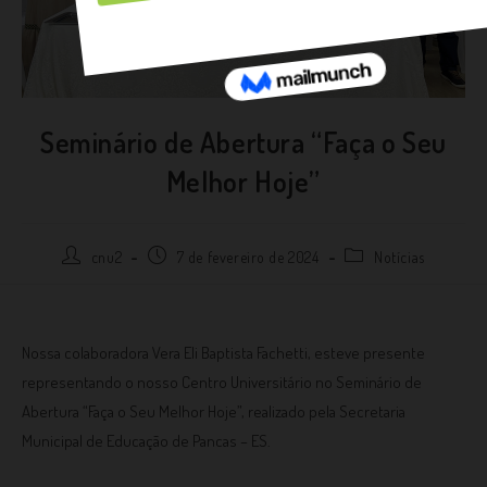
Seminário de Abertura “Faça o Seu
Melhor Hoje”
cnu2
7 de fevereiro de 2024
Notícias
Nossa colaboradora Vera Eli Baptista Fachetti, esteve presente
representando o nosso Centro Universitário no Seminário de
Abertura “Faça o Seu Melhor Hoje”, realizado pela Secretaria
Municipal de Educação de Pancas – ES.