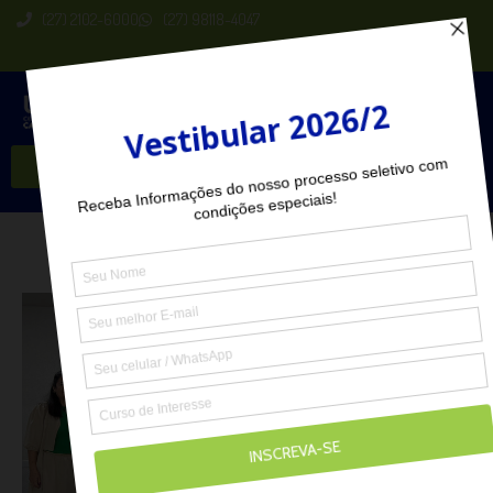
(27) 2102-6000
(27) 98118-4047
Seja Aluno