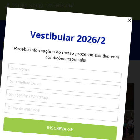
(27) 2102-6000
(27) 98118-4047
Seja Aluno