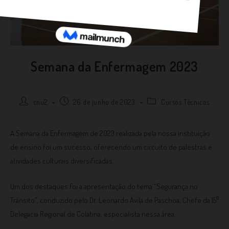
Semana da Enfermagem 2023
cnu2
26 de junho de 2023
Cursos Técnicos
A Semana da Enfermagem de 2023 realizada pela nossa instituição
de ensino foi um sucesso, oferecendo um circuito de palestras e
atividades culturais diversificadas.
Um dos destaques foi a apresentação do tema “Segurança no
Trânsito”, conduzido pelo Dr. Leonardo Ávila de Paschoa, Chefe da 15⁰
Delegacia Regional de Colatina, especialista nessa área.