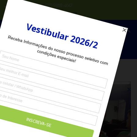
(27) 2102-6000
(27) 98118-4047
Seja Aluno