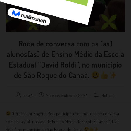
Roda de conversa com os (as)
alunos(as) de Ensino Médio da Escola
Estadual “David Roldi”, no município
de São Roque do Canaã.
cnu2
7 de dezembro de 2022
Notícias
O Professor Rogério Reis participou de uma roda de conversa
com os (as) alunos(as) de Ensino Médio da Escola Estadual “David
Roldi”, no município de São Roque do Canaã.