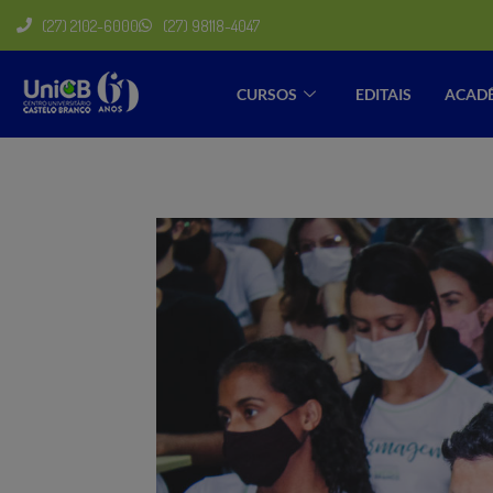
(27) 2102-6000
(27) 98118-4047
CURSOS
EDITAIS
ACAD