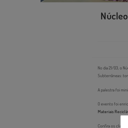
Núcleo
No dia 21/03, o N
Subterrâneas: torn
A palestra foi mi
O evento foi enr
Materiais Reciclá
Confira os cliques