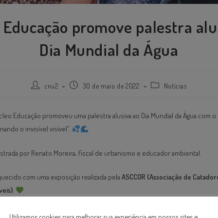
 Educação promove palestra alu
Dia Mundial da Água
cnu2
30 de maio de 2022
Notícias
úcleo Educação promoveu uma palestra alusiva ao Dia Mundial da Água com o
ando o invisível visível”.
nistrada por Renato Moreira, fiscal de urbanismo e educador ambiental.
iquecido com uma exposição realizada pela
ASCCOR (Associação de Catador
veis)
.
!
Utilizamos cookies para melhorar sua experiência em nossos sites e