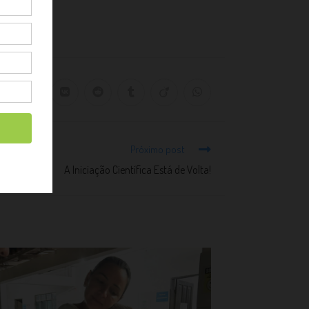
Próximo post
A Iniciação Científica Está de Volta!