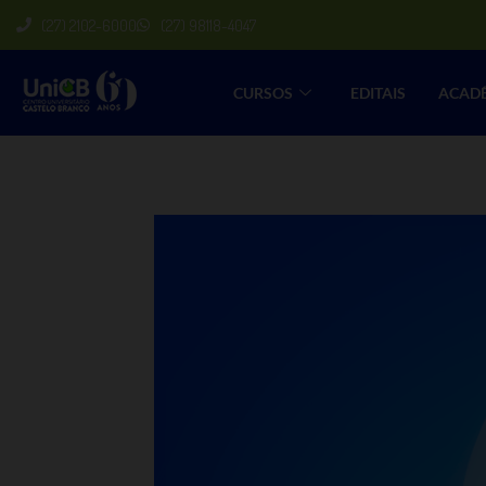
(27) 2102-6000
(27) 98118-4047
CURSOS
EDITAIS
ACAD