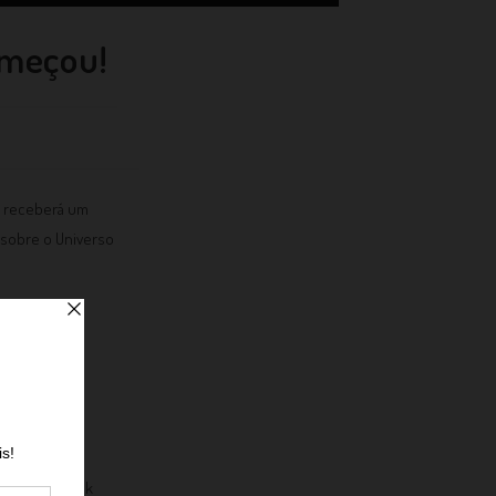
omeçou!
cê receberá um
s sobre o Universo
ipe!
r meio do link