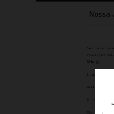
Nossa 
Se você se inscre
convite para part
NINA!
E para marcar o i
Anote na sua agen
O link será divul
Obs: Caso você te