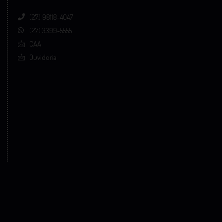
(27) 98118-4047
(27) 3399-5555
CAA
Ouvidoria