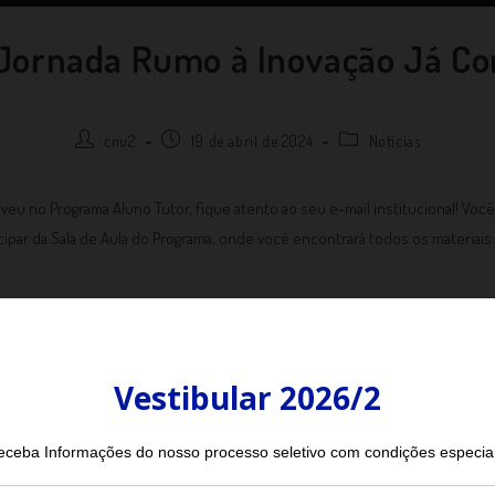
Jornada Rumo à Inovação Já C
cnu2
19 de abril de 2024
Notícias
veu no Programa Aluno Tutor, fique atento ao seu e-mail institucional! Vo
icipar da Sala de Aula do Programa, onde você encontrará todos os materiai
nício dessa Jornada, faremos uma Live de Boas Vindas, com toda a nossa equ
da: 25/04/2024, às 18h30.
gado no Classroom do Programa Aluno Tutor.
nha se inscrito no Tutor Nina e não conseguiu acesso, acesse nossa sala po