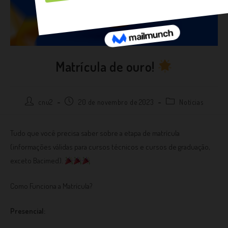
Matrícula de ouro!
cnu2
20 de novembro de 2023
Notícias
Tudo que você precisa saber sobre a etapa de matrícula
(informações válidas para cursos técnicos e cursos de graduação,
exceto Bacimed).
Como Funciona a Matrícula?
Presencial: