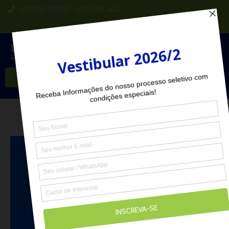
(27) 2102-6000
(27) 98118-4047
Seja Aluno