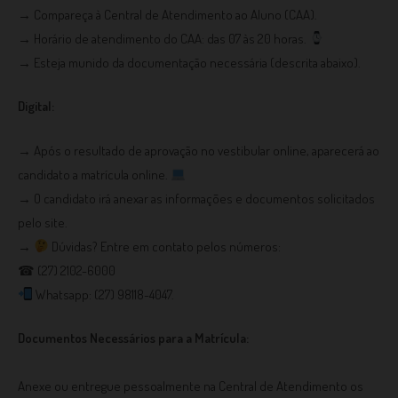
→ Compareça à Central de Atendimento ao Aluno (CAA).
→ Horário de atendimento do CAA: das 07 às 20 horas.
→ Esteja munido da documentação necessária (descrita abaixo).
Digital:
→ Após o resultado de aprovação no vestibular online, aparecerá ao
candidato a matrícula online.
→ O candidato irá anexar as informações e documentos solicitados
pelo site.
→
Dúvidas? Entre em contato pelos números:
☎ (27) 2102-6000
Whatsapp: (27) 98118-4047.
Documentos Necessários para a Matrícula:
Anexe ou entregue pessoalmente na Central de Atendimento os