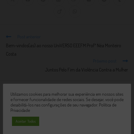
Post anterior
Bem-vindos(as) ao nosso UniVERSO EEEFM Profª Néa Monteiro
Costa
Próximo post
Juntos Pelo Fim da Violência Contra a Mulher
Utilizamos cookies para melhorar sua experiência em nossos sites
VOCÊ TAMBÉM PODE GOSTAR
e fornecer funcionalidade de redes sociais. Se desejar, você pode
desabilitá-los nas configurações de seu navegador.
Política de
Privacidade
Aceitar Todos