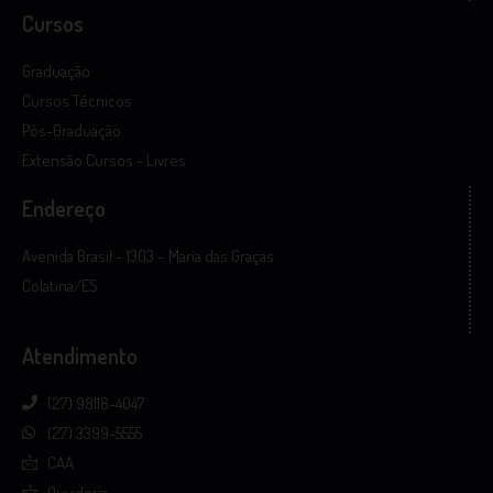
Cursos
Graduação
Cursos Técnicos
Pós-Graduação
Extensão Cursos - Livres
Endereço
Avenida Brasil – 1303 – Maria das Graças
Colatina/ES
Atendimento
(27) 98118-4047
(27) 3399-5555
CAA
Ouvidoria