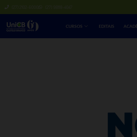
(27) 2102-6000
(27) 98118-4047
CURSOS
EDITAIS
ACAD