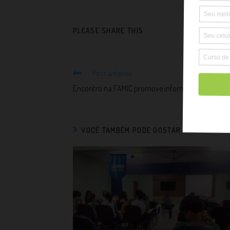
PLEASE SHARE THIS
Post anterior
Encontro na FAMIC promove informação e cidadan
VOCÊ TAMBÉM PODE GOSTAR