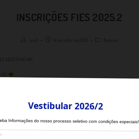
INSCRIÇÕES FIES 2025.2
cnu2
14 de julho de 2025
Notícias
ES JÁ ESTÁ NO AR!
8/07.
nce de financiar até 100% do seu curso sem aperto!
m o Fies, tem dois anos de carência para começar a pagar depois de forma
po.
abaixo e não perca o prazo!
unico.mec.gov.br/