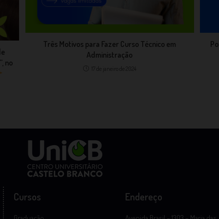
Três Motivos para Fazer Curso Técnico em
Po
de
Administração
, no
17 de janeiro de 2024
Cursos
Endereço
Graduação
Avenida Brasil – 1303 – Maria das