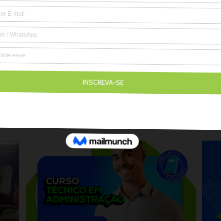
Utilizamos cookies para melhorar sua experiência em nossos sites e
fornecer funcionalidade de redes sociais. Se desejar, você pode
desabilitá-los nas configurações de seu navegador.
Política de
Privacidade
Aceitar Todos
ia na terceira idade
CERT