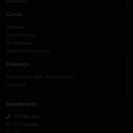
Virtual Class
Cursos
Graduação
Cursos Técnicos
Pós-Graduação
Extensão Cursos - Livres
Endereço
Avenida Brasil – 1303 – Maria das Graças
Colatina/ES
Atendimento
(27) 98118-4047
(27) 3399-5555
CAA