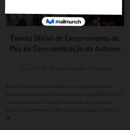
Evento Oficial de Encerramento do
Mês de Conscientização do Autismo
cnu2
29 de abril de 2024
Notícias
No dia 27 de abril, na Avenida Beira Rio, foi realizado um evento
especial promovido pela Prefeitura de Colatina e pela APAE local. Foi
uma ocasião marcante, na qual a comunidade se reuniu para o
Evento de Encerramento do Mês de Conscientização do Autismo.