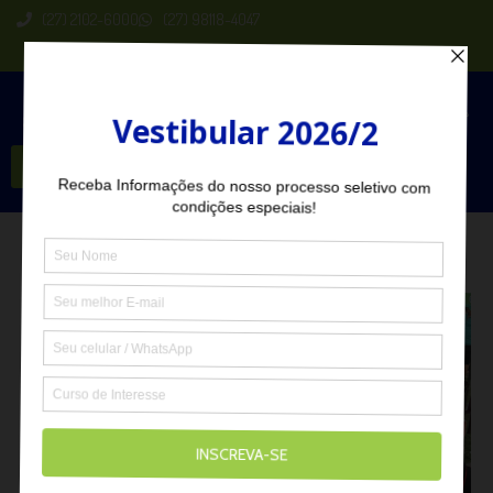
(27) 2102-6000
(27) 98118-4047
Seja Aluno