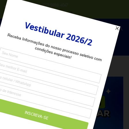
(27) 2102-6000
(27) 98118-4047
Seja Aluno