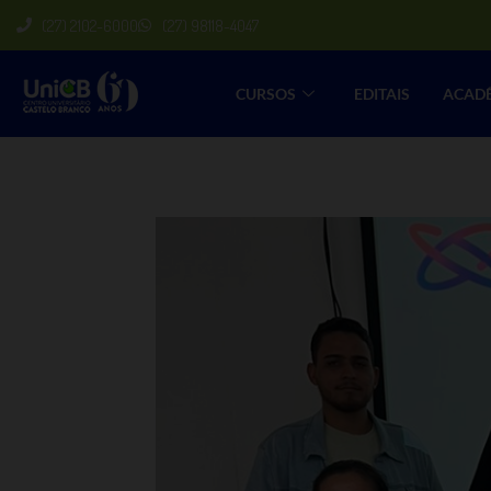
(27) 2102-6000
(27) 98118-4047
CURSOS
EDITAIS
ACAD