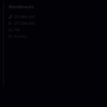
Atendimento
(27) 98118-4047
(27) 3399-5555
CAA
Ouvidoria