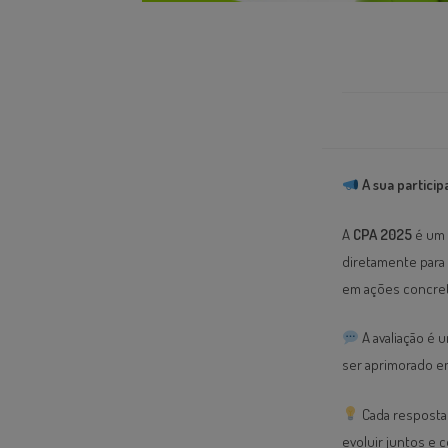
A sua partici
A
CPA 2025
é um 
diretamente para 
em ações concret
A avaliação é
ser aprimorado em
Cada resposta 
evoluir juntos e 