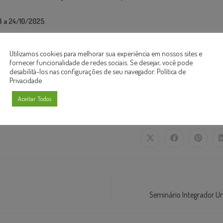
13 a 24/10/2025
.
tps://forms.gle/FB2kRqBMcmyMuXtx9
Utilizamos cookies para melhorar sua experiência em nossos sites e
fornecer funcionalidade de redes sociais. Se desejar, você pode
forms.gle/6choAgKak1ZN5rEd8
desabilitá-los nas configurações de seu navegador.
Política de
Privacidade
:
https://forms.gle/FbXWx1QUqqVzoAPEA
Aceitar Todos
Seminário Integrador U