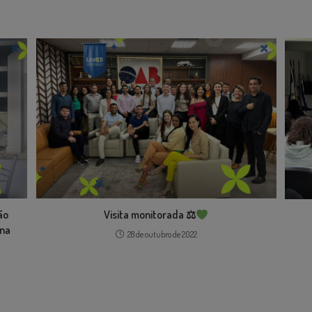
ão
Visita monitorada ⚖
ina
28 de outubro de 2022