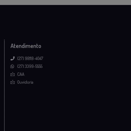
Atendimento
(27) 98118-4047
(27) 3399-5555
CAA
Ouvidoria