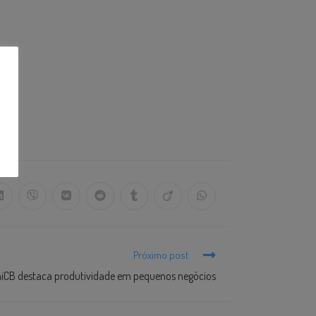
Próximo post
niCB destaca produtividade em pequenos negócios