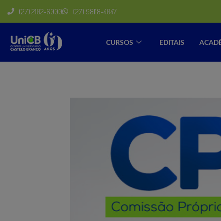
(27) 2102-6000
(27) 98118-4047
CURSOS
EDITAIS
ACAD