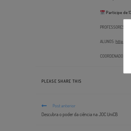
Participe de 
PROFESSORES:
ht
ALUNOS:
https://
COORDENADORES
PLEASE SHARE THIS
Post anterior
Descubra o poder da ciência na JOC UniCB