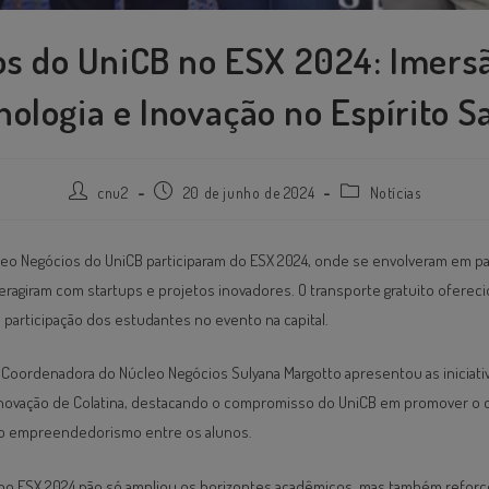
os do UniCB no ESX 2024: Imers
nologia e Inovação no Espírito S
cnu2
20 de junho de 2024
Notícias
leo Negócios do UniCB participaram do ESX 2024, onde se envolveram em pa
teragiram com startups e projetos inovadores. O transporte gratuito ofere
 a participação dos estudantes no evento na capital.
a Coordenadora do Núcleo Negócios Sulyana Margotto apresentou as iniciati
novação de Colatina, destacando o compromisso do UniCB em promover o
ar o empreendedorismo entre os alunos.
 no ESX 2024 não só ampliou os horizontes acadêmicos, mas também reforç