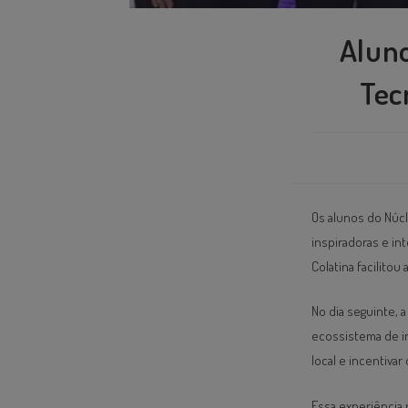
Alun
Tec
Os alunos do Núc
inspiradoras e in
Colatina facilitou
No dia seguinte, 
ecossistema de i
local e incentiv
Essa experiência