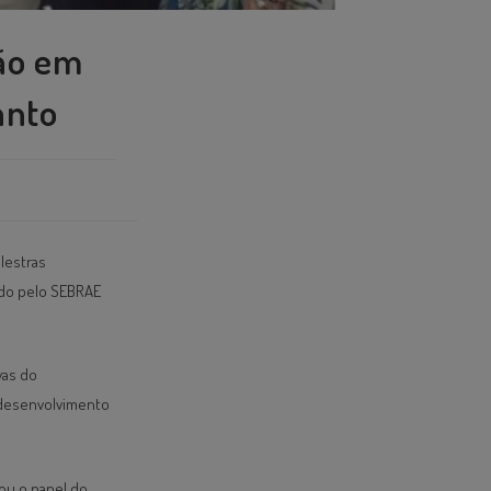
ão em
anto
lestras
cido pelo SEBRAE
vas do
 desenvolvimento
ou o papel do