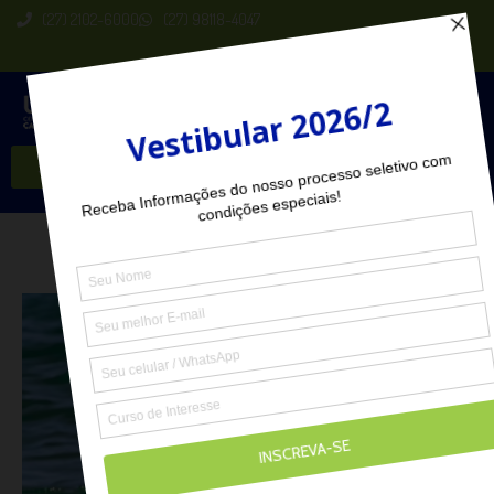
(27) 2102-6000
(27) 98118-4047
Seja Aluno