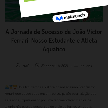
A Jornada de Sucesso de João Victor
Ferrari, Nosso Estudante e Atleta
Aquático
cnu2
22 de abril de 2024
Notícias
Hoje trouxemos a história do nosso aluno João Victor
Ferrari, que desde cedo encontrou sua paixão pela natação, aos
sete anos, impulsionado por uma recomendação médica. Seu
talento não passou despercebido e ele se tornou um atleta.