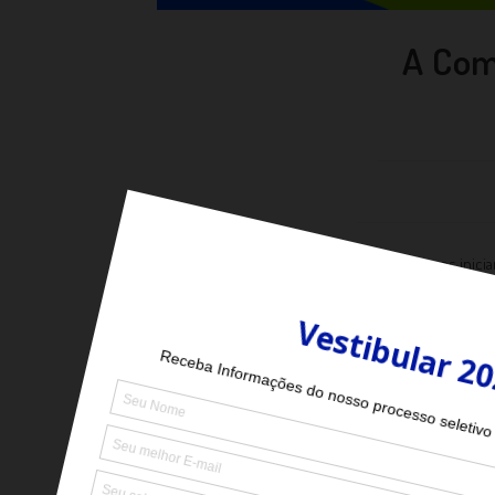
A Com
Estamos inicia
identificar as fra
Neste semestre
professores e to
A sua particip
Quando você re