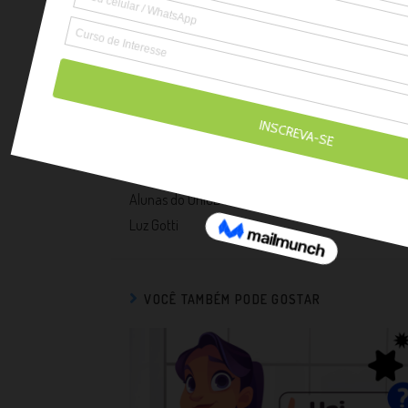
recebermos será a
PLEASE SHARE THIS
Post anterior
Alunas do UniCB Realizam Palestra Sobre Alimen
Luz Gotti
VOCÊ TAMBÉM PODE GOSTAR