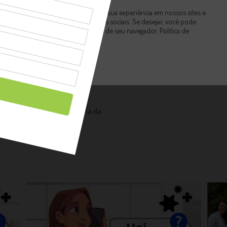
nalisada pela CPA e nos ajudará a decidir o que fazer em nossa instituição.
Utilizamos cookies para melhorar sua experiência em nossos sites e
fornecer funcionalidade de redes sociais. Se desejar, você pode
desabilitá-los nas configurações de seu navegador.
Política de
Privacidade
Aceitar Todos
tação Saudável na EMEF Maria da