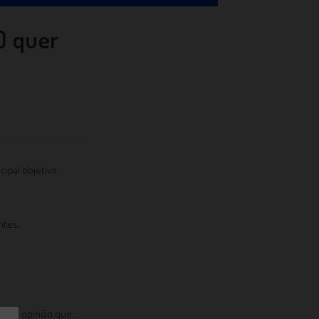
) quer
cipal objetivo
ntes,
 Cada opinião que