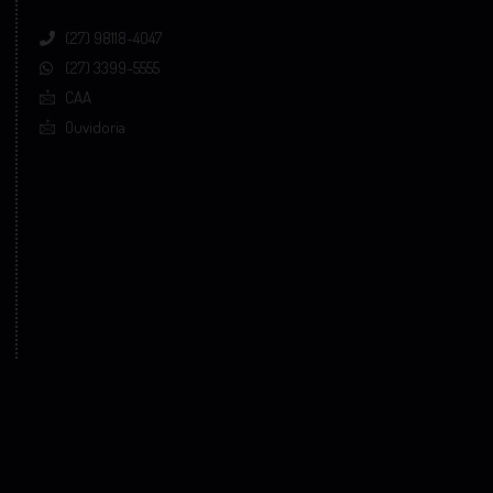
(27) 98118-4047
(27) 3399-5555
CAA
Ouvidoria