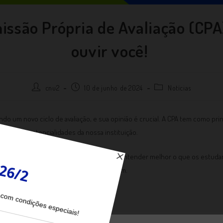
issão Própria de Avaliação (CPA
ouvir você!
cnu2
10 de junho de 2024
Notícias
ndo um novo ciclo de avaliação, e sua opinião é crucial. A CPA tem como prin
gilidades e potencialidades da nossa instituição.
, estamos iniciando uma avaliação para entender melhor o que os estuda
dos os colaboradores esperam e precisam.
ação ativa é fundamental!
ceber o link da pesquisa, tire um tempinho para responder com atenção!