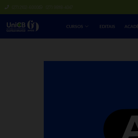
(27) 2102-6000
(27) 98118-4047
CURSOS
EDITAIS
ACAD