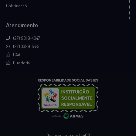
Colatina/ES
Atendimento
(27) 98118-4047
(27) 3399-5555
CAA
Ouvidoria
Desenvolvido por UniCB