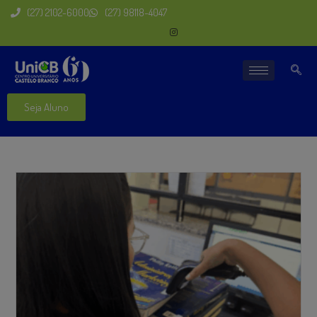
(27) 2102-6000
(27) 98118-4047
Seja Aluno