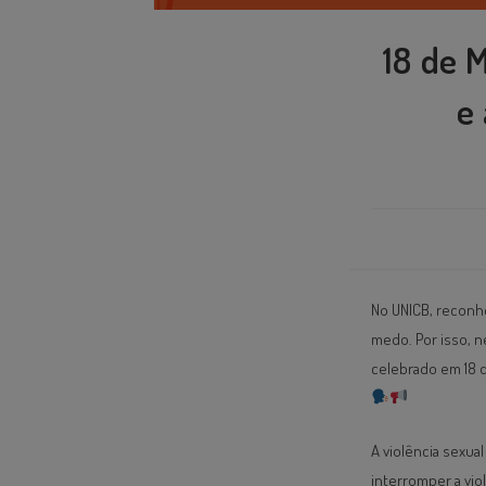
18 de 
e
No UNICB, reconhe
medo. Por isso, n
celebrado em 18 d
A violência sexual
interromper a viol