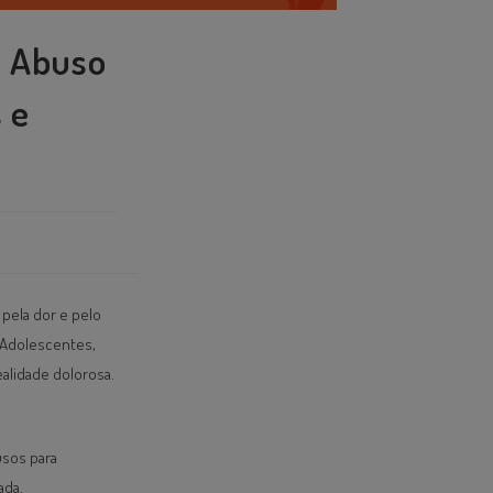
o Abuso
 e
pela dor e pelo
e Adolescentes,
ealidade dolorosa.
usos para
ada.