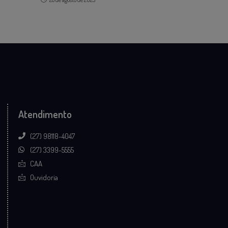
Atendimento
(27) 98118-4047
(27) 3399-5555
CAA
Ouvidoria