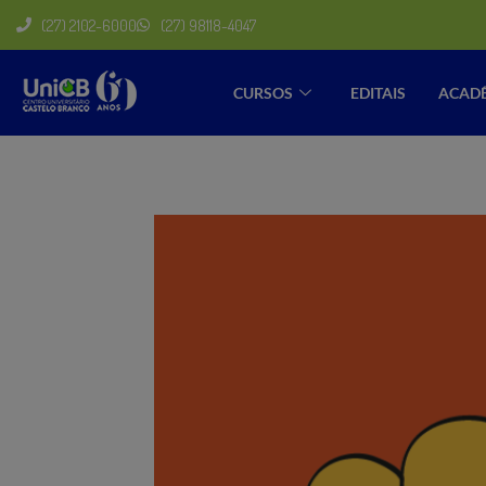
(27) 2102-6000
(27) 98118-4047
CURSOS
EDITAIS
ACAD