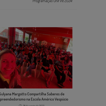
Programação UniFire 2024!
Sulyana Margotto Compartilha Saberes de
preendedorismo na Escola Américo Vespúcio
28 de agosto de 2023