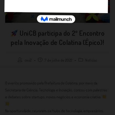
UniCB participa do 2º Encontro
pela Inovação de Colatina (Épico)!
cnu2
7 de julho de 2022
Notícias
⁣O evento promovido pela Prefeitura de Colatina, por meio da
Secretaria de Ciência, Tecnologia e Inovação, contou com palestras
e debates sobre startups, novos negócios e economia criativa.
Na oportunidade, reuniram-se hubs de tecnologia, empresários,