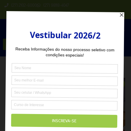
(27) 2102-6000
(27) 98118-4047
Seja Aluno