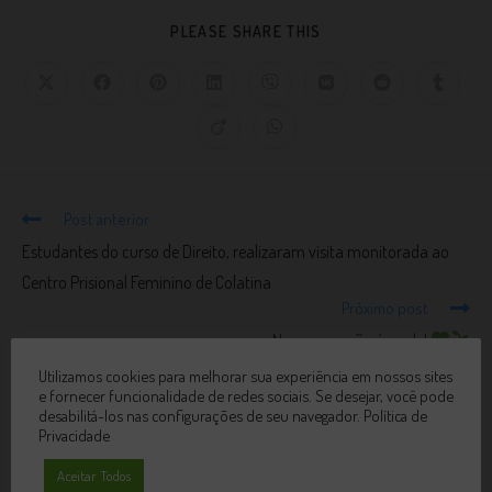
PLEASE SHARE THIS
Post anterior
Estudantes do curso de Direito, realizaram visita monitorada ao
Centro Prisional Feminino de Colatina
Próximo post
Nosso coração é verde!
Utilizamos cookies para melhorar sua experiência em nossos sites
e fornecer funcionalidade de redes sociais. Se desejar, você pode
desabilitá-los nas configurações de seu navegador.
Política de
VOCÊ TAMBÉM PODE GOSTAR
Privacidade
Aceitar Todos