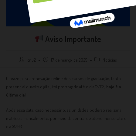
Aviso Importante
cnu2
17 de março de 2025
Notícias
O prazo para a renovação online dos cursos de graduação, tanto
presencial quanto digital, foi prorrogado até o dia 17/03,
hoje é o
último dia!
Após essa data, caso necessário, as unidades poderão realizar a
matrícula manualmente, por meio da central de atendimento, até o
dia 31/03.