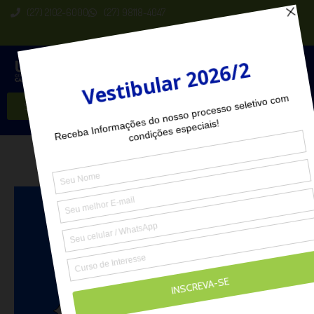
(27) 2102-6000
(27) 98118-4047
Seja Aluno