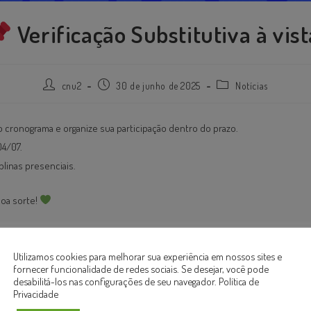
Verificação Substitutiva à vist
cnu2
30 de junho de 2025
Notícias
o cronograma e organize sua participação dentro do prazo.
04/07.
plinas presenciais.
oa sorte!
Utilizamos cookies para melhorar sua experiência em nossos sites e
fornecer funcionalidade de redes sociais. Se desejar, você pode
desabilitá-los nas configurações de seu navegador.
Política de
Privacidade