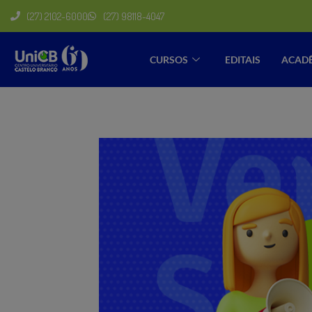
(27) 2102-6000
(27) 98118-4047
CURSOS
EDITAIS
ACAD