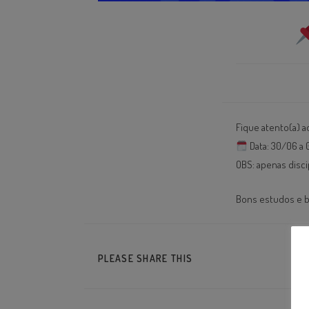
Fique atento(a) a
Data: 30/06 a 
OBS: apenas disci
Bons estudos e b
PLEASE SHARE THIS