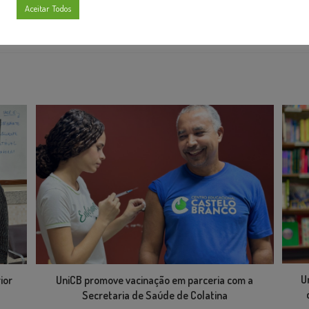
Aceitar Todos
tória com a gente!
U
ior
UniCB promove vacinação em parceria com a
Secretaria de Saúde de Colatina