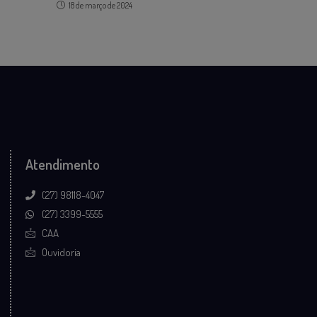
18 de março de 2024
Atendimento
(27) 98118-4047
(27) 3399-5555
CAA
Ouvidoria