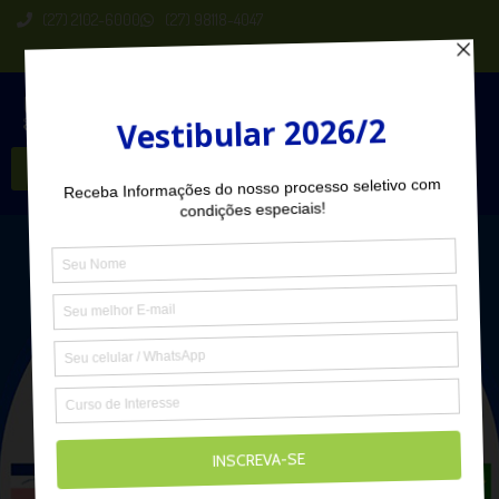
(27) 2102-6000
(27) 98118-4047
Seja Aluno