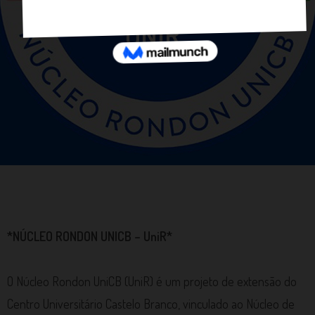
Núcleo Rondon UniCB -
UNIR
*NÚCLEO RONDON UNICB – UniR*
O Núcleo Rondon UniCB (UniR) é um projeto de extensão do
Centro Universitário Castelo Branco, vinculado ao Núcleo de