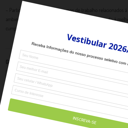
– Participar de comissões e grupos de trabalho relacionados à 
ambientais, controle de poluição, entre outros, visando à melh
cumprimento das normativas vigentes.
Gostou? Então comece a preencher sua inscrição aba