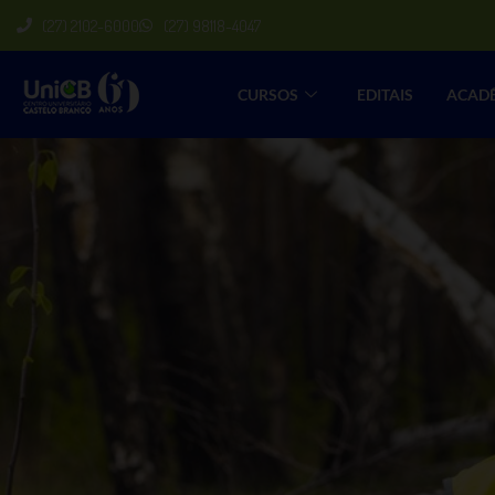
(27) 2102-6000
(27) 98118-4047
CURSOS
EDITAIS
ACAD