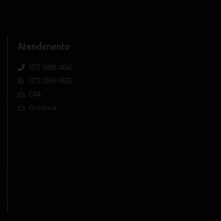
Atendimento
(27) 98118-4047
(27) 3399-5555
CAA
Ouvidoria