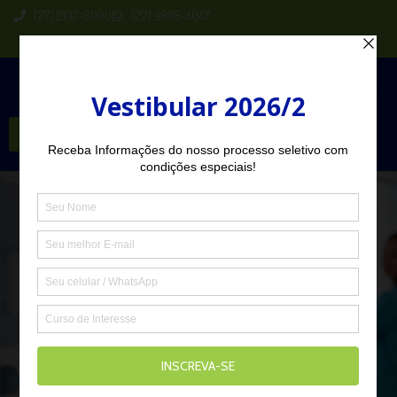
(27) 2102-6000
(27) 98118-4047
Seja Aluno
Técnico em Agente
Comunitário de Saúde