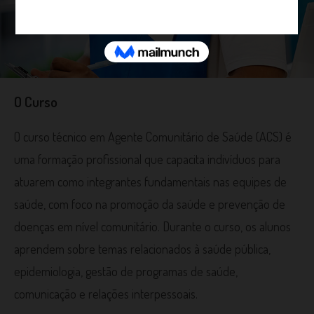
O Curso
O curso técnico em Agente Comunitário de Saúde (ACS) é
uma formação profissional que capacita indivíduos para
atuarem como integrantes fundamentais nas equipes de
saúde, com foco na promoção da saúde e prevenção de
doenças em nível comunitário. Durante o curso, os alunos
aprendem sobre temas relacionados à saúde pública,
epidemiologia, gestão de programas de saúde,
comunicação e relações interpessoais.