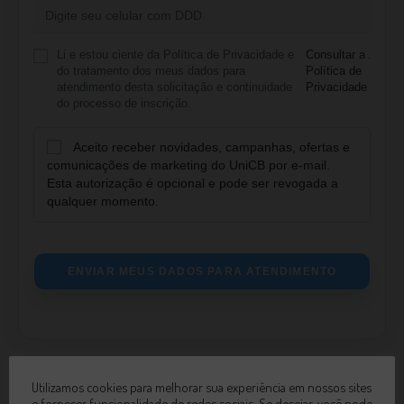
Li e estou ciente da Política de Privacidade e
Consultar a
.
do tratamento dos meus dados para
Política de
atendimento desta solicitação e continuidade
Privacidade
do processo de inscrição.
Aceito receber novidades, campanhas, ofertas e
comunicações de marketing do UniCB por e-mail.
Esta autorização é opcional e pode ser revogada a
qualquer momento.
ENVIAR MEUS DADOS PARA ATENDIMENTO
Utilizamos cookies para melhorar sua experiência em nossos sites
e fornecer funcionalidade de redes sociais. Se desejar, você pode