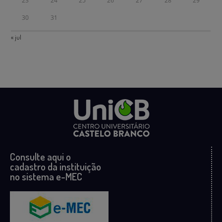
23
24
25
26
27
28
29
30
31
« jul
Consulte aqui o
cadastro da instituição
no sistema e-MEC