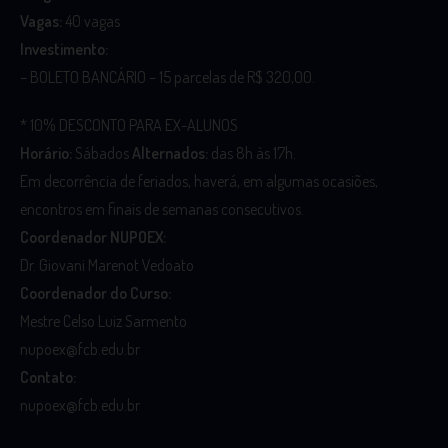
Vagas:
40 vagas
Investimento:
– BOLETO BANCÁRIO – 15 parcelas de R$ 320,00.
* 10% DESCONTO PARA EX-ALUNOS
Horário:
Sábados
Alternados:
das 8h às 17h.
Em decorrência de feriados, haverá, em algumas ocasiões,
encontros em finais de semanas consecutivos.
Coordenador NUPOEX:
Dr. Giovani Marenot Vedoato
Coordenador do Curso:
Mestre Celso Luiz Sarmento
nupoex@fcb.edu.br
Contato:
nupoex@fcb.edu.br