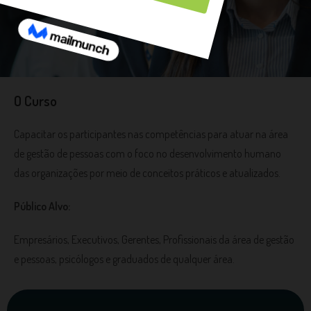
O Curso
Capacitar os participantes nas competências para atuar na área
de gestão de pessoas com o foco no desenvolvimento humano
das organizações por meio de conceitos práticos e atualizados.
Público Alvo:
Empresários, Executivos, Gerentes, Profissionais da área de gestão
e pessoas, psicólogos e graduados de qualquer área.