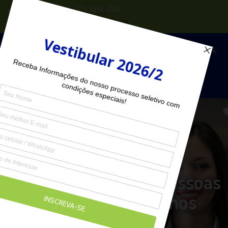
(27) 2102-6000
(27) 98118-4047
Seja Aluno
MBA em Gestão de Pessoas
e Recursos Humanos