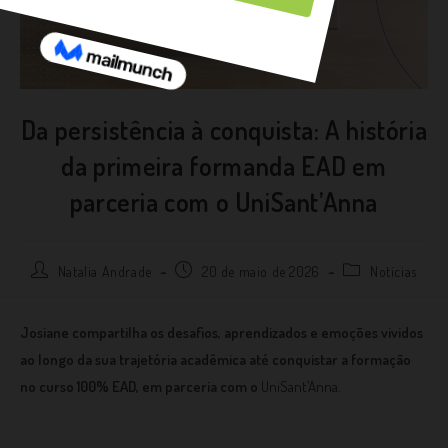
Da persistência à conquista: A história
da primeira formanda EAD em
parceria com o UniSant’Anna
Natalia Andrade
20 de maio de 2026
Notícias
Josiane compartilha os desafios, aprendizados e emoções vividos
ao longo da sua trajetória acadêmica até conquistar a formação
no curso 100% EAD, em parceria com o
UniSant’Anna.