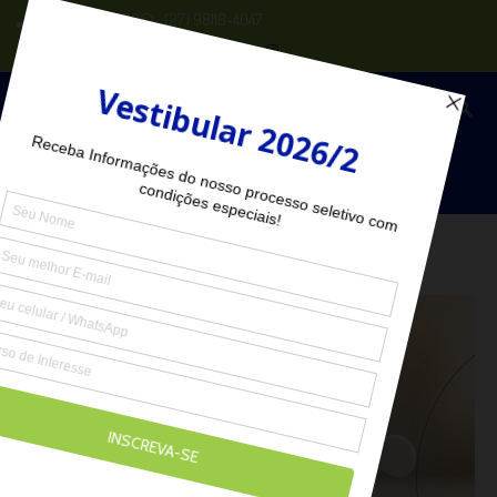
(27) 2102-6000
(27) 98118-4047
Seja Aluno