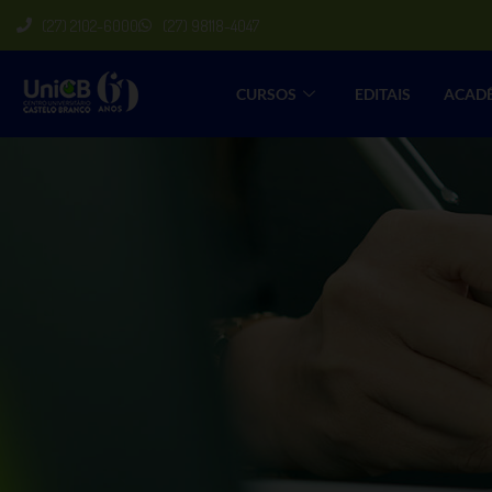
(27) 2102-6000
(27) 98118-4047
CURSOS
EDITAIS
ACAD