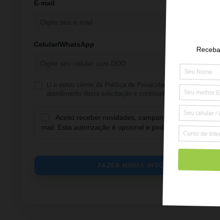
E-mail
Celular/WhatsApp
Li e estou ciente da Política de Privacidade e do tratament
atendimento desta solicitação e continuidade do processo de
Aceito receber novidades, campanhas, ofertas e co
mail. Esta autorização é opcional e pode ser revogada 
FAZER MINHA INSCRIÇÃO EM CIÊNC