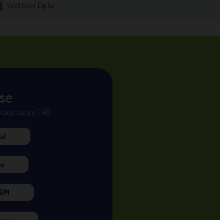
Vestibular Digital
-se
trada para o EAD
al
ão
NEM