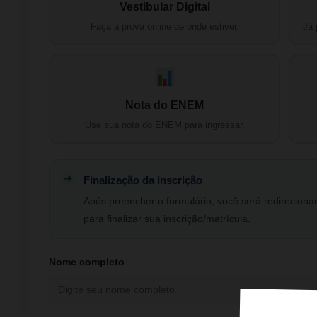
Vestibular Digital
Faça a prova online de onde estiver.
Já 
Nota do ENEM
Use sua nota do ENEM para ingressar.
Finalização da inscrição
Após preencher o formulário, você será redirecion
para finalizar sua inscrição/matrícula.
Nome completo