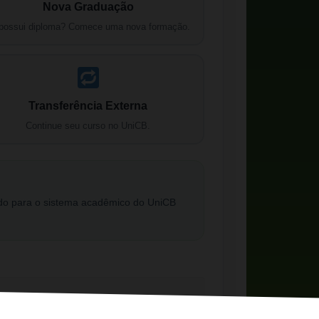
Nova Graduação
possui diploma? Comece uma nova formação.
Transferência Externa
Continue seu curso no UniCB.
ado para o sistema acadêmico do UniCB