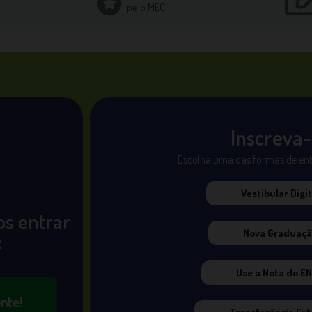
pelo MEC
Inscreva
Escolha uma das formas de en
Vestibular Digit
os entrar
Nova Graduaç
:
Use a Nota do E
nte!