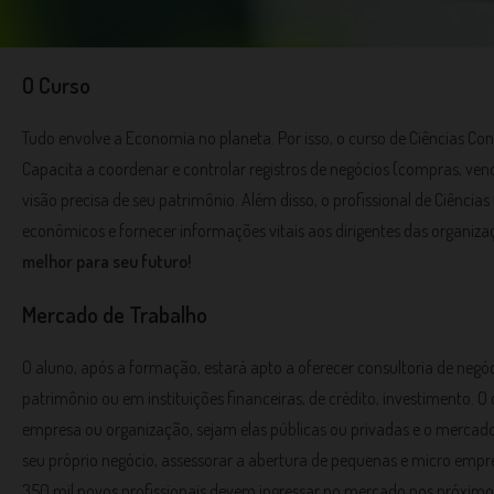
O
Curso
Tudo envolve a Economia no planeta. Por isso, o curso de Ciências C
Capacita a coordenar e controlar registros de negócios (compras, ven
visão precisa de seu patrimônio. Além disso, o profissional de Ciências
econômicos e fornecer informações vitais aos dirigentes das organiz
melhor para seu futuro!
Mercado de Trabalho
O aluno, após a formação, estará apto a oferecer consultoria de negó
patrimônio ou em instituições financeiras, de crédito, investimento. O
empresa ou organização, sejam elas públicas ou privadas e o mercad
seu próprio negócio, assessorar a abertura de pequenas e micro empr
350 mil novos profissionais devem ingressar no mercado nos próximos