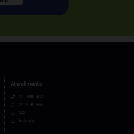
terna
Atendimento
(27) 98118-4047
(27) 3399-5555
CAA
Ouvidoria