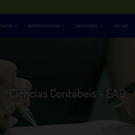
ÊMICO
INSTITUCIONAL
UNIALUNO
CECAB
Ciências Contábeis - EAD