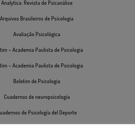
Analytica: Revista de Psicanálise
Arquivos Brasileiros de Psicologia
Avaliação Psicológica
tim – Academia Paulista de Psicologia
tim – Academia Paulista de Psicologia
Boletim de Psicologia
Cuadernos de neuropsicología
uadernos de Psicología del Deporte
Estudos de Psicanálise