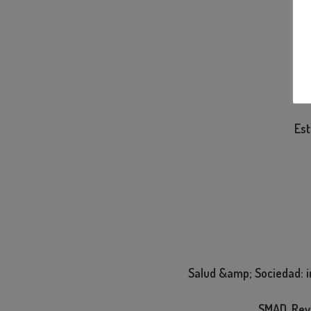
Est
Salud &amp; Sociedad: in
SMAD. Revi