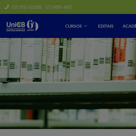
(27) 2102-6000
(27) 98118-4047
CURSOS
EDITAIS
ACAD