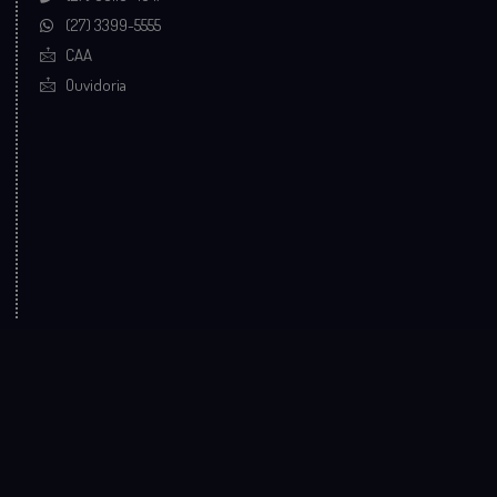
(27) 3399-5555
CAA
Ouvidoria