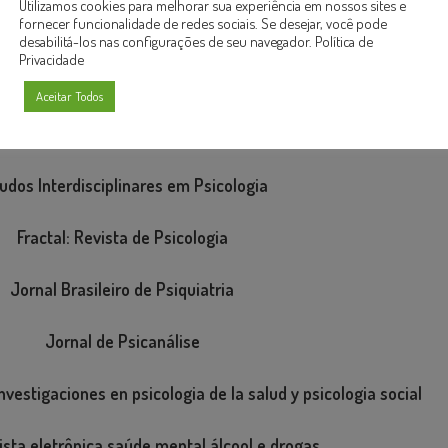
Utilizamos cookies para melhorar sua experiência em nossos sites e
fornecer funcionalidade de redes sociais. Se desejar, você pode
Estudos de Psicologia (Campinas)
desabilitá-los nas configurações de seu navegador.
Política de
Privacidade
Estudos de Psicologia (Natal)
Aceitar Todos
Estudos e Pesquisas em Psicologia
udos Interdisciplinares em Psicologia
Fractal: Revista de Psicologia
Jornal Brasileiro de Psiquiatria
Jornal de Psicanálise
vestigaciones en psicologia de la salud y psicologia social
sta eletrônica saúde mental álcool e drogas