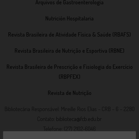
Arquivos de Gastroenterologia
Nutrición Hospitalaria
Revista Brasileira de Atividade Física & Saúde (RBAFS)
Revista Brasileira de Nutrição e Esportiva (RBNE)
Revista Brasileira de Prescrição e Fisiologia do Exercí­cio
(RBPFEX)
Revista de Nutrição
Bibliotecária Responsável: Mireille Rios Elias – CRB – 6 – 2280
Contato:
biblioteca@fcb.edu.br
Telefone: (27) 2102-6046