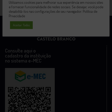
Utilizamos cookies para melhorar sua experiência em nossos sites
e fornecer funcionalidade de redes sociais. Se desejar, você pode
desabilitá-los nas configurações de seu navegador.
Política de
Privacidade
Aceitar Todos
Consulte aqui o
cadastro da instituição
no sistema e-MEC