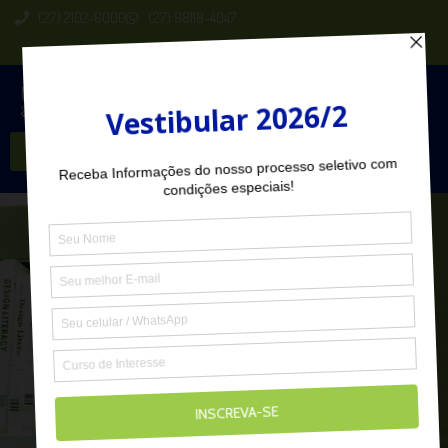
(27) 2102-6000
(27) 98118-4047
Seja Aluno