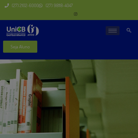
(27) 2102-6000
(27) 98118-4047
Seja Aluno