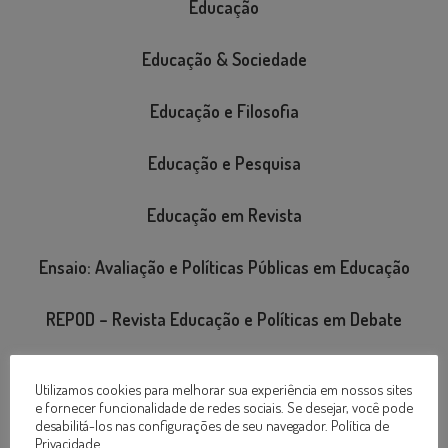
Educação
Educação & Sociedade
Educação e Filosofia
Educação e Pesquisa
Educação em Revista
Ensaio: Avaliação e Políticas Públicas em Educação
REPOD – Revista Educação e Políticas em Debate
Revista Brasileira de Educação
Utilizamos cookies para melhorar sua experiência em nossos sites
e fornecer funcionalidade de redes sociais. Se desejar, você pode
Revista Brasileira de Educação Especial
desabilitá-los nas configurações de seu navegador.
Política de
Privacidade