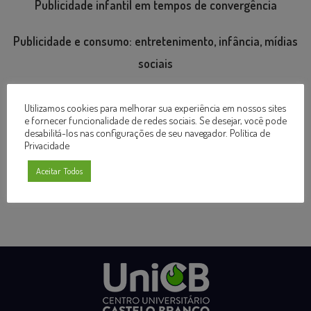
Publicidade infantil em tempos de convergência
Publicidade e consumo: entretenimento, infância, mídias
sociais
Tendências em comunicação digital
Utilizamos cookies para melhorar sua experiência em nossos sites
e fornecer funcionalidade de redes sociais. Se desejar, você pode
desabilitá-los nas configurações de seu navegador.
Política de
Bibliotecária Responsável: Mireille Rios Elias – CRB – 6 – 2280
Privacidade
Contato:
biblioteca@fcb.edu.br
Aceitar Todos
Telefone: (27) 2102-6046