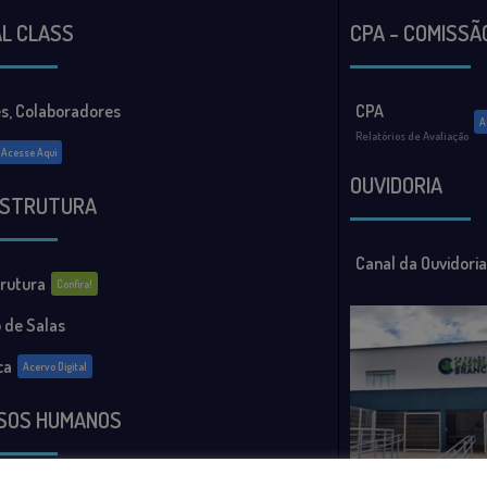
AL CLASS
CPA - COMISSÃ
s, Colaboradores
CPA
A
Relatórios de Avaliação
Acesse Aqui
OUVIDORIA
ESTRUTURA
Canal da Ouvidoria
trutura
Confira!
 de Salas
ca
Acervo Digital
SOS HUMANOS