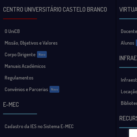
CENTRO UNIVERSITÁRIO CASTELO BRANCO
VIRTU
O UniCB
Docente
Missão, Objetivos e Valores
Alunos
Corpo Dirigente
Novo
INFRA
Manuais Acadêmicos
Regulamentos
Infraes
Convênios e Parcerias
Novo
Locação
Bibliote
E-MEC
RECUR
Cadastro da IES no Sistema E-MEC