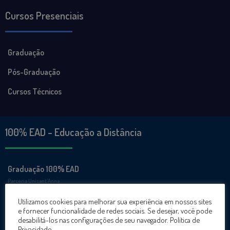
Cursos Presenciais
Graduação
Pós-Graduação
Cursos Técnicos
100% EAD - Educação a Distância
Graduação 100% EAD
Parceria Unisant'Anna
Utilizamos cookies para melhorar sua experiência em nossos sites
Cursos Online
e fornecer funcionalidade de redes sociais. Se desejar, você pode
desabilitá-los nas configurações de seu navegador.
Política de
Privacidade