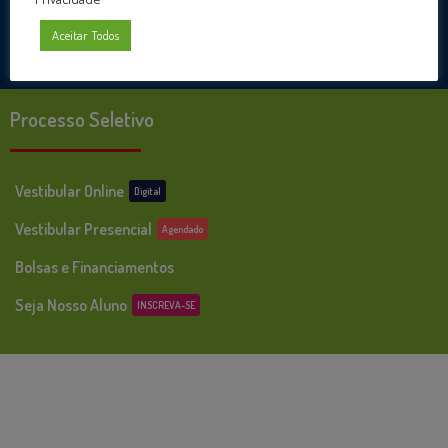
Cursos de Extensão
Aceitar Todos
Cursos Livres Online
Processo Seletivo
Vestibular Online
Digital
Vestibular Presencial
Agendado
Bolsas e Financiamentos
Seja Nosso Aluno
INSCREVA-SE